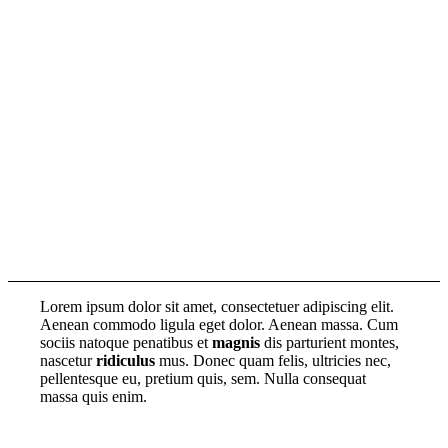
our other
examples
Lorem ipsum dolor sit amet, consectetuer adipiscing elit.
Aenean commodo ligula eget dolor. Aenean massa. Cum
sociis natoque penatibus et
magnis
dis parturient montes,
nascetur
ridiculus
mus. Donec quam felis, ultricies nec,
pellentesque eu, pretium quis, sem. Nulla consequat
massa quis enim.