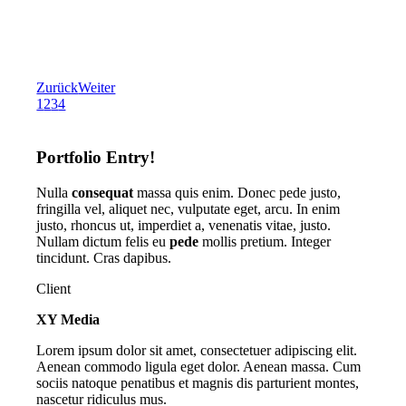
Zurück
Weiter
1
2
3
4
Portfolio Entry!
Nulla
consequat
massa quis enim. Donec pede justo,
fringilla vel, aliquet nec, vulputate eget, arcu. In enim
justo, rhoncus ut, imperdiet a, venenatis vitae, justo.
Nullam dictum felis eu
pede
mollis pretium. Integer
tincidunt. Cras dapibus.
Client
XY Media
Lorem ipsum dolor sit amet, consectetuer adipiscing elit.
Aenean commodo ligula eget dolor. Aenean massa. Cum
sociis natoque penatibus et magnis dis parturient montes,
nascetur ridiculus mus.